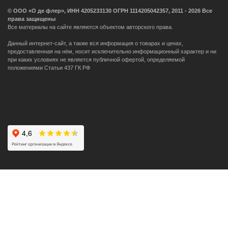
© ООО «О де флер», ИНН 4205233130 ОГРН 1114205042357, 2011 - 2026 Все
права защищены
Все материалы на сайте являются объектом авторского права.
Данный интернет-сайт, а также вся информация о товарах и ценах,
предоставленная на нём, носит исключительно информационный характер и ни
при каких условиях не является публичной офертой, определяемой
положениями Статьи 437 ГК РФ