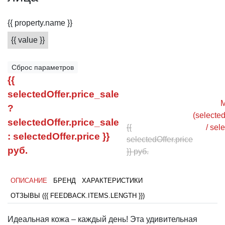
{{ property.name }}
{{ value }}
Сброс параметров
{{
selectedOffer.price_sale
M
?
(selected
selectedOffer.price_sale
{{
/ sel
: selectedOffer.price }}
selectedOffer.price
руб.
}} руб.
ОПИСАНИЕ
БРЕНД
ХАРАКТЕРИСТИКИ
ОТЗЫВЫ ({{ FEEDBACK.ITEMS.LENGTH }})
Идеальная кожа – каждый день! Эта удивительная