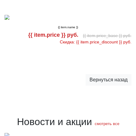
{{ item.name }}
{{ item.price }} руб.
{{ item.price_base }} руб.
Скидка: {{ item.price_discount }} руб.
Вернуться назад
Новости и акции
смотреть все